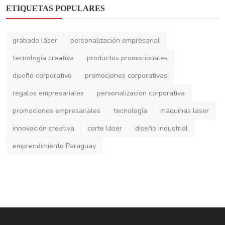
diseño corporativo
promociones corporativas
Cómo Cotizar con Éxito tus Trabajos de
Grabado Láser: C...
regalos empresariales
personalizacion corporativa
promociones empresariales
tecnología
maquinas laser
innovación creativa
corte láser
diseño industrial
emprendimiento Paraguay
ACERCA DE
Laser Paraguay es un portal informativo del Grupo SAT SRL.
Noticias, lanzamientos y guía de proveedores de confianza en
servicios de corte y grabado laser. No vendemos productos,