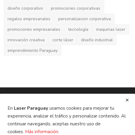
emprendimiento Paraguay
ACERCA DE
Laser Paraguay es un portal informativo del Grupo SAT SRL.
Noticias, lanzamientos y guía de proveedores de confianza en
servicios de corte y grabado laser. No vendemos productos,
servicio apenas conectamos ideas.
En
Laser Paraguay
usamos cookies para mejorar tu
experiencia, analizar el tráfico y personalizar contenido. Al
ÚLTIMAS PUBLICACIONES
continuar navegando, aceptas nuestro uso de
cookies.
Más información
.