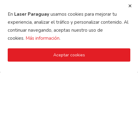
ÚLTIMAS PUBLICACIONES
En
Laser Paraguay
usamos cookies para mejorar tu
experiencia, analizar el tráfico y personalizar contenido. Al
continuar navegando, aceptas nuestro uso de
cookies.
Más información
.
ABS el material estrella para grabados láser industrial...
Aceptar cookies
Bolígrafos Parker Personalizados: El Regalo Empresarial...