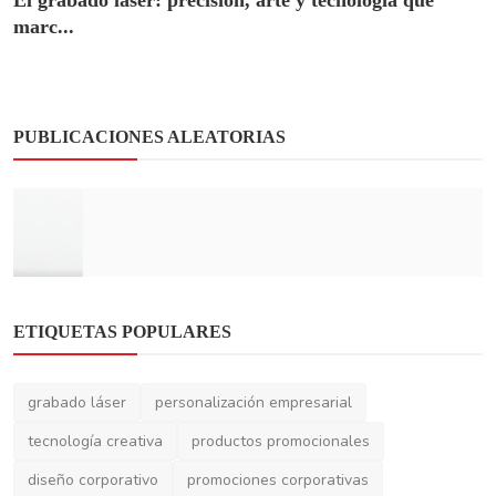
El grabado láser: precisión, arte y tecnología que
marc...
PUBLICACIONES ALEATORIAS
ETIQUETAS POPULARES
🟡 Ideas
Corte láser en acrílico: precisión milimétrica
grabado láser
personalización empresarial
y brillo...
tecnología creativa
productos promocionales
diseño corporativo
promociones corporativas
regalos empresariales
personalizacion corporativa