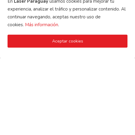
En
Laser Paraguay
usamos cookies para mejorar tu
Cómo Cotizar con Éxito tus Trabajos de Grabado Láser: C...
experiencia, analizar el tráfico y personalizar contenido. Al
continuar navegando, aceptas nuestro uso de
REDES SOCIALES
cookies.
Más información
.
Aceptar cookies
¡Suscríbete aquí para recibir cosas interesantes y
actualizaciones!
Suscribirse
Copyright 2025 Laser Paraguay - Todos los derechos
reservados.